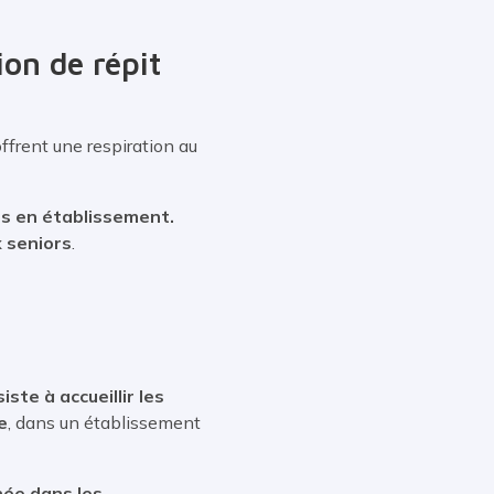
ion de répit
offrent une respiration au
urs en établissement.
 seniors
.
iste à accueillir les
e
, dans un établissement
née dans les