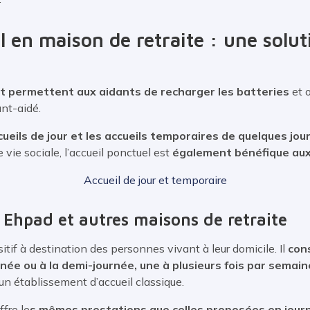
 en maison de retraite : une solut
pit permettent aux aidants de recharger les batteries
et 
ant-aidé.
ccueils de jour et les accueils temporaires de quelques jo
vie sociale, l’accueil ponctuel est
également bénéfique aux
Accueil de jour et temporaire
 Ehpad et autres maisons de retraite
sitif à destination des personnes vivant à leur domicile. Il
cons
née ou à la demi-journée, une à plusieurs fois par semain
un établissement d’accueil classique.
fre le
s mêmes prestations que celles proposées en jour