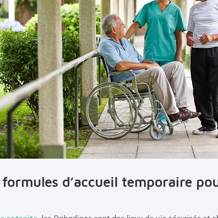
 formules d’accueil temporaire po
e retraite
,
les Babadines sont des lieux de vie sécurisés et c