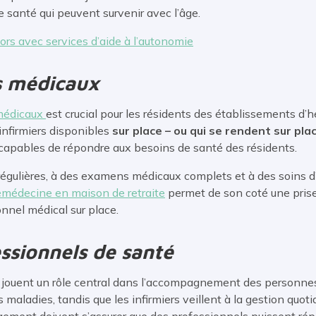
e santé qui peuvent survenir avec l’âge.
iors avec services d’aide à l’autonomie
s médicaux
 médicaux
est crucial pour les résidents des établissements d
infirmiers disponibles
sur place – ou qui se rendent sur plac
 capables de répondre aux besoins de santé des résidents.
régulières, à des examens médicaux complets et à des soins d
émédecine en maison de retraite
permet de son coté une pris
nel médical sur place.
ssionnels de santé
é jouent un rôle central dans l’accompagnement des personne
s maladies, tandis que les infirmiers veillent à la gestion quo
ement doivent s’assurer que des professionnels puissent ré