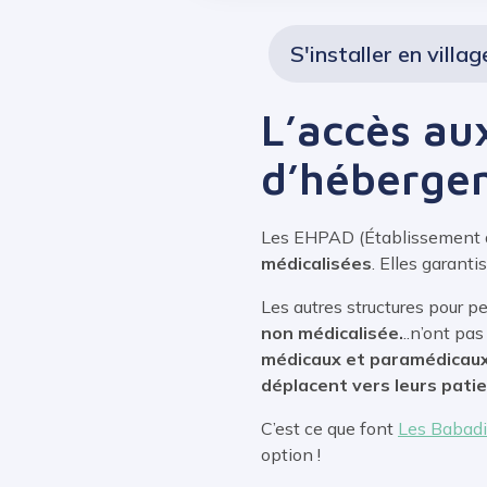
S'installer en villag
L’accès au
d’héberge
Les EHPAD
(Établissement
médicalisées
. Elles garant
Les autres structures pour 
non médicalisée.
..n’ont pa
médicaux et paramédicaux e
déplacent vers leurs pati
C’est ce que font
Les Babadin
option !