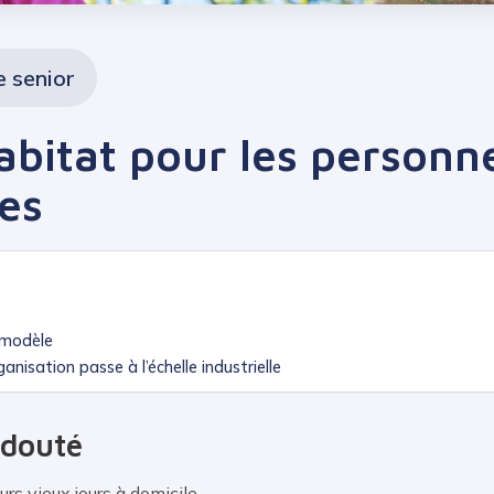
e senior
abitat pour les personn
es
 modèle
anisation passe à l’échelle industrielle
edouté
urs vieux jours à domicile.