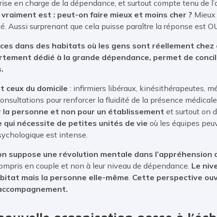
rise en charge de la dépendance, et surtout compte tenu de l’
vraiment est : peut-on faire mieux et moins cher ?
Mieux 
té. Aussi surprenant que cela puisse paraître la réponse est OU
ices dans des habitats où les gens sont réellement chez 
rtement dédié à la grande dépendance, permet de concili
.
t ceux du domicile
: infirmiers libéraux, kinésithérapeutes, m
onsultations pour renforcer la fluidité de la présence médicale
r la personne et non pour un établissement
et surtout on 
e qui nécessite de petites unités de vie
où les équipes peu
 psychologique est intense.
ion suppose une révolution mentale dans l’appréhension
ompris en couple et non à leur niveau de dépendance.
Le niv
’habitat mais la personne elle-même
.
Cette perspective ouv
 d’accompagnement.