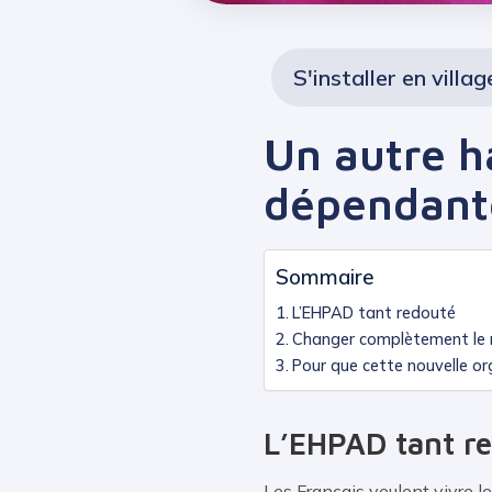
S'installer en villag
Un autre h
dépendant
Sommaire
L’EHPAD tant redouté
Changer complètement le
Pour que cette nouvelle org
L’EHPAD tant r
Les Français veulent vivre le