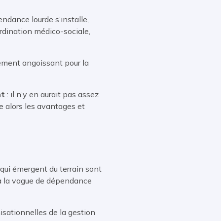
endance lourde s’installe,
ordination médico-sociale,
nement angoissant pour la
nt
: il n’y en aurait pas assez
ge alors les avantages et
 qui émergent du terrain sont
ce à la vague de dépendance
isationnelles de la gestion