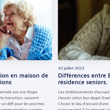
10 juillet 2023
tion en maison de
Différences entre 
tions
résidence seniors. 
traite est une étape
Les établissements d’accue
te transition, souvent
classés selon leur degré d’a
un défi pour les proches.
Choisir le lieu d’accueil d’u
 communication ouverte,
soins revient à lui imposer