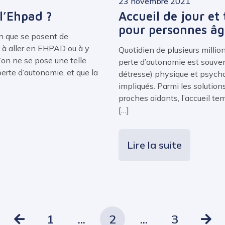
23 novembre 2021
 l’Ehpad ?
Accueil de jour et
pour personnes âg
n que se posent de
e à aller en EHPAD ou à y
Quotidien de plusieurs millio
l’on ne se pose une telle
perte d’autonomie est souven
 perte d’autonomie, et que la
détresse) physique et psychol
impliqués. Parmi les solution
proches aidants, l’accueil te
[…]
Lire la suite
1
...
2
...
3